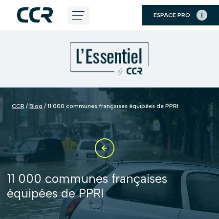
Panneau de gestion des cookies
ESPACE PRO
Aller
au
contenu
CCR
/
Blog
/
11 000 communes françaises équipées de PPRI
11 000 communes françaises
équipées de PPRI