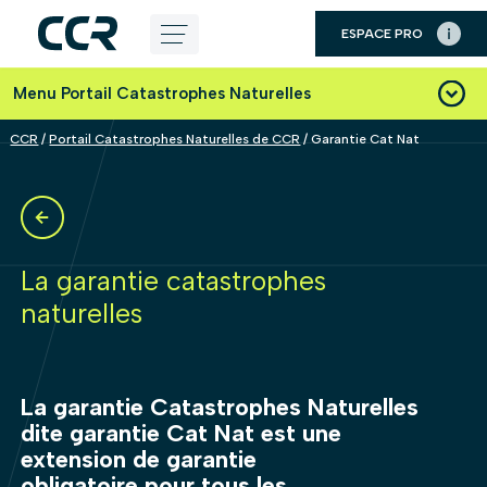
Panneau de gestion des cookies
ESPACE PRO
Aller
au
Menu Portail Catastrophes Naturelles
contenu
CCR
/
Portail Catastrophes Naturelles de CCR
/
Garantie Cat Nat
La garantie catastrophes
naturelles
La garantie Catastrophes Naturelles
dite garantie Cat Nat est une
extension de garantie
obligatoire pour tous les