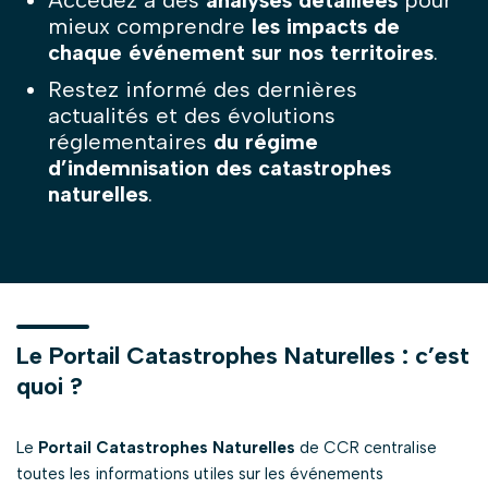
Accédez à des
analyses détaillées
pour
mieux comprendre
les impacts de
chaque événement sur nos territoires
.
Restez informé des dernières
actualités et des évolutions
réglementaires
du régime
d’indemnisation des catastrophes
naturelles
.
Le Portail Catastrophes Naturelles : c’est
quoi ?
Le
Portail Catastrophes Naturelles
de CCR centralise
toutes les informations utiles sur les événements