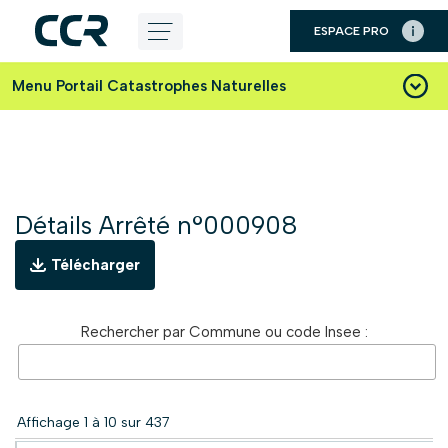
Panneau de gestion des cookies
ESPACE PRO
Aller
au
Menu Portail Catastrophes Naturelles
contenu
Détails Arrêté n°000908
Télécharger
Rechercher par Commune ou code Insee :
Affichage 1 à 10 sur 437