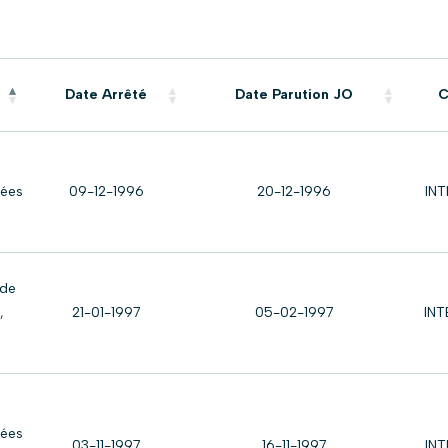
Date Arrêté
Date Parution JO
C
lées
09-12-1996
20-12-1996
IN
 de
,
21-01-1997
05-02-1997
IN
lées
03-11-1997
16-11-1997
IN