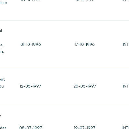
usse
nt
x,
01-10-1996
17-10-1996
IN
n,
ent
ou
12-05-1997
25-05-1997
IN
,
lées
08-07-1997
19-07-1997
IN