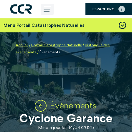
Panneau de gestion des cookies
ESPACE PRO
Aller
au
Menu Portail Catastrophes Naturelles
contenu
Accueil
/
Portail Catastrophe Naturelle
/
Historique des
événements
/
Événements
Événements
Cyclone Garance
Mise à jour le : 14/04/2025