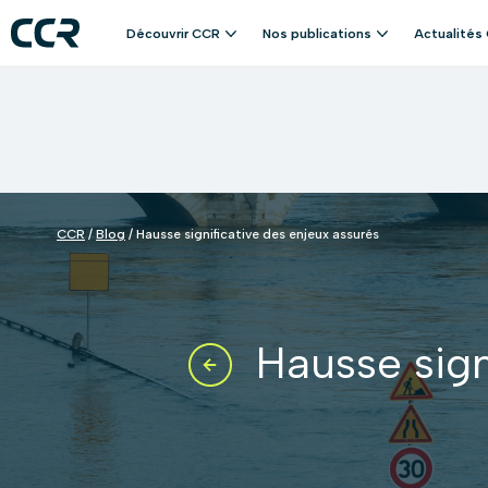
Panneau de gestion des cookies
Découvrir CCR
Nos publications
Actualités
Aller
au
contenu
CCR
/
Blog
/
Hausse significative des enjeux assurés
Hausse sign