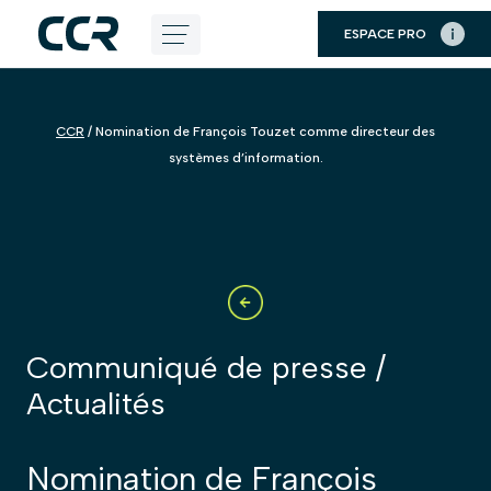
Panneau de gestion des cookies
ESPACE PRO
Aller
au
contenu
CCR
/
Nomination de François Touzet comme directeur des
systèmes d’information.
Communiqué de presse /
Actualités
Nomination de François