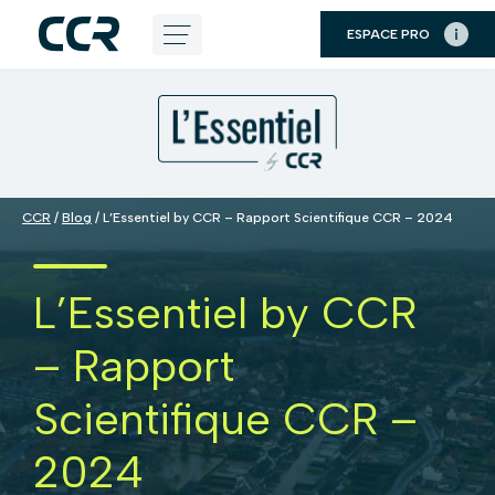
Panneau de gestion des cookies
ESPACE PRO
Aller
au
contenu
CCR
/
Blog
/
L’Essentiel by CCR – Rapport Scientifique CCR – 2024
L’Essentiel by CCR
– Rapport
Scientifique CCR –
2024